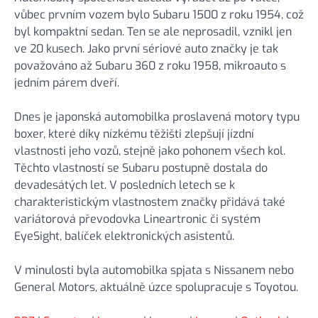
vůbec prvním vozem bylo Subaru 1500 z roku 1954, což
byl kompaktní sedan. Ten se ale neprosadil, vznikl jen
ve 20 kusech. Jako první sériové auto značky je tak
považováno až Subaru 360 z roku 1958, mikroauto s
jedním párem dveří.
Dnes je japonská automobilka proslavená motory typu
boxer, které díky nízkému těžišti zlepšují jízdní
vlastnosti jeho vozů, stejně jako pohonem všech kol.
Těchto vlastností se Subaru postupně dostala do
devadesátých let. V posledních letech se k
charakteristickým vlastnostem značky přidává také
variátorová převodovka Lineartronic či systém
EyeSight, balíček elektronických asistentů.
V minulosti byla automobilka spjata s Nissanem nebo
General Motors, aktuálně úzce spolupracuje s Toyotou.