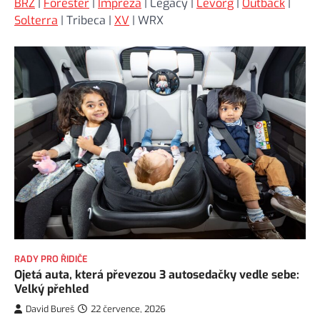
BRZ
|
Forester
|
Impreza
| Legacy |
Levorg
|
Outback
|
Solterra
| Tribeca |
XV
| WRX
RADY PRO ŘIDIČE
Ojetá auta, která převezou 3 autosedačky vedle sebe:
Velký přehled
David Bureš
22 července, 2026