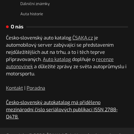
Dálniční známky
Auta historie
O nás
Česko-slovenský auto katalog
ČSAKA.cz
je
automobilový server zabývající se představením
nejdůležitějších aut na trhu, a to i těch teprve
připravovaných.
Auto katalog
doplňuje o
recenze
autonovinek
a důležité zprávy ze světa autoprůmyslu i
motorsportu.
Kontakt
|
Poradna
Česko-slovenský autokatalog má přiděleno
mezinárodní číslo seriálových publikací ISSN 2788-
0478.