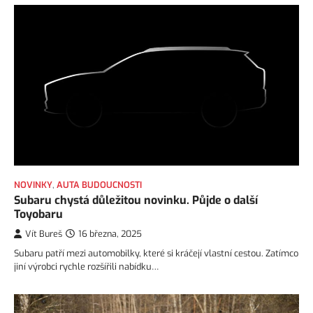
NOVINKY
,
AUTA BUDOUCNOSTI
Subaru chystá důležitou novinku. Půjde o další
Toyobaru
Vít Bureš
16 března, 2025
Subaru patří mezi automobilky, které si kráčejí vlastní cestou. Zatímco
jiní výrobci rychle rozšířili nabídku…