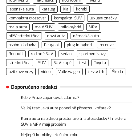
full-hybrid
hatchback
hodnocení
hybrid
japonská auta
katalog
Kia
kombi
kompaktní crossover
kompaktní SUV
luxusní značky
malá auta
malé SUV
mild-hybrid
MPV
nižší střední třída
nová auta
německá auta
osobní dodávka
Peugeot
plug-in hybrid
recenze
Renault
rodinné SUV
sedan
sportovní vozy
střední třída
SUV
SUV-kupé
test
Toyota
užitkové vozy
video
Volkswagen
český trh
Škoda
Doporučeno redakcí
Kde v Praze zaparkovat zdarma?
Velký test: Jaká auta pohodlně převezou kočárek?
Která auta nabídnou prostor pro tři autosedačky? I některá
SUV a MPV mají problém
Nejlepší kombíky letošního roku