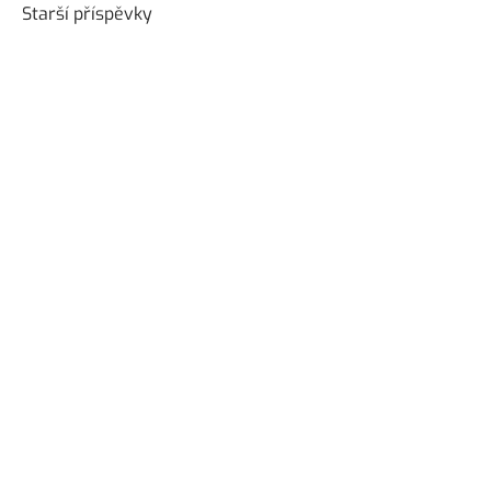
Navigace
Starší příspěvky
pro
příspěvky