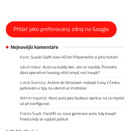
Přidat jako preferovaný zdroj na Google
Nejnovější komentáře
Karel
:
Suzuki Swift slaví 40 let! Připomeňte si jeho historii
Jakub Hokar
:
Auto na každý den, ale ne navždy. Pro koho
dává operativní leasing větší smysl než koupě?
Lukáš Stanický
:
Autem do Wrocławi: nejlepší trasy z Česka,
parkování a tipy na víkend ve Vratislavi
MArtin kopáček
:
Nové auto jako budoucí ojetina: na co myslet
už při konfiguraci
Franta Šupík
:
Facelift vs. nová generace auta: kdy koupit
hned a kdy se vyplatí počkat