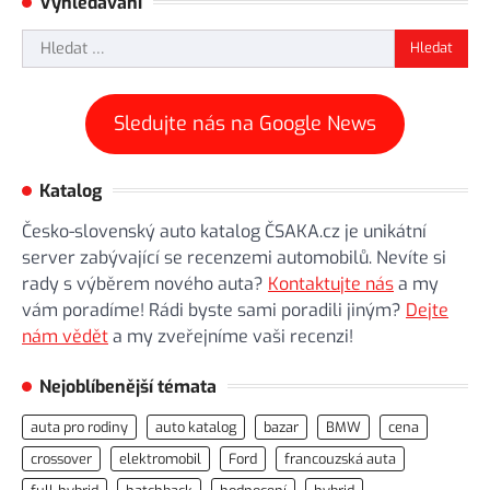
Vyhledávání
Vyhledávání
Sledujte nás na Google News
Katalog
Česko-slovenský auto katalog ČSAKA.cz je unikátní
server zabývající se recenzemi automobilů. Nevíte si
rady s výběrem nového auta?
Kontaktujte nás
a my
vám poradíme! Rádi byste sami poradili jiným?
Dejte
nám vědět
a my zveřejníme vaši recenzi!
Nejoblíbenější témata
auta pro rodiny
auto katalog
bazar
BMW
cena
crossover
elektromobil
Ford
francouzská auta