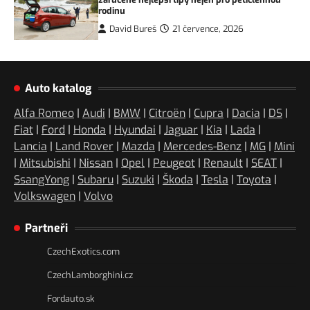
rodinu
David Bureš
21 července, 2026
Auto katalog
Alfa Romeo
|
Audi
|
BMW
|
Citroën
|
Cupra
|
Dacia
|
DS
|
Fiat
|
Ford
|
Honda
|
Hyundai
|
Jaguar
|
Kia
|
Lada
|
Lancia
|
Land Rover
|
Mazda
|
Mercedes-Benz
|
MG
|
Mini
|
Mitsubishi
|
Nissan
|
Opel
|
Peugeot
|
Renault
|
SEAT
|
SsangYong
|
Subaru
|
Suzuki
|
Škoda
|
Tesla
|
Toyota
|
Volkswagen
|
Volvo
Partneři
CzechExotics.com
CzechLamborghini.cz
Fordauto.sk