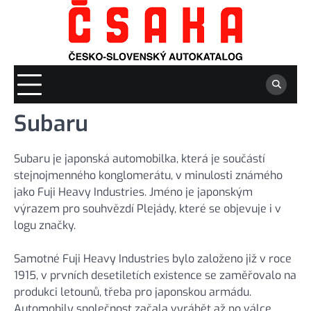
Skip
to
content
Subaru
Subaru je japonská automobilka, která je součástí
stejnojmenného konglomerátu, v minulosti známého
jako Fuji Heavy Industries. Jméno je japonským
výrazem pro souhvězdí Plejády, které se objevuje i v
logu značky.
Samotné Fuji Heavy Industries bylo založeno již v roce
1915, v prvních desetiletích existence se zaměřovalo na
produkci letounů, třeba pro japonskou armádu.
Automobily společnost začala vyrábět až po válce,