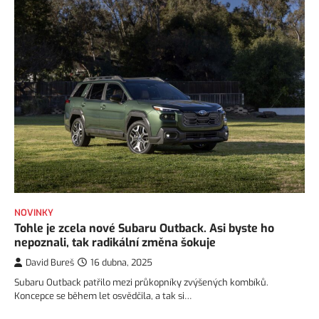
NOVINKY
Tohle je zcela nové Subaru Outback. Asi byste ho
nepoznali, tak radikální změna šokuje
David Bureš
16 dubna, 2025
Subaru Outback patřilo mezi průkopníky zvýšených kombíků.
Koncepce se během let osvědčila, a tak si…