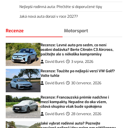
Nejlepší rodinná auta: Přečtěte si doporučené tipy
Jaká nová auta dorazí v roce 2027?
Recenze
Motorsport
Recenze: Levné auto pro sedm, co není
osobní dodávka? Berte Citroën C3 Aircross,
počítejte ale s několika kompromisy
David Bureš
3 srpna, 2026
Recenze: Toužíte po nejlepší verzi VW Golf?
Volte tuhle
David Bureš
30 července, 2026
Recenze: Francouzská prémie nadchne i
mezi kompakty. Nepadne do oka všem,
cílová skupina však bude spokojena
David Bureš
28 července, 2026
Jaké vybrat rodinné auto? Poznejte
zaručeně nejlepší tipy nejen pro pětičlennou