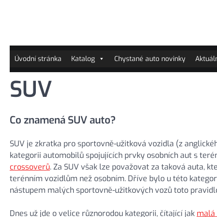
Skip
to
content
Úvodní stránka
Katalog
Chystané auto novinky
Aktuál
SUV
Co znamená SUV auto?
SUV je zkratka pro sportovně-užitková vozidla (z anglického
kategorii automobilů spojujících prvky osobních aut s terén
crossoverů
. Za SUV však lze považovat za taková auta, k
terénním vozidlům než osobním. Dříve bylo u této kategori
nástupem malých sportovně-užitkových vozů toto pravidlo a
Dnes už jde o velice různorodou kategorii, čítající jak
malá