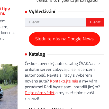
ojetina: na co myslet už při konfiguraci
 tipy
Vyhledávání
inu
Vyhledávání
vém
ojem,
koncepci.
...
Sledujte nás na Google News
Katalog
Česko-slovenský auto katalog ČSAKA.cz je
unikátní server zabývající se recenzemi
automobilů. Nevíte si rady s výběrem
nového auta?
Kontaktujte nás
a my vám
poradíme! Rádi byste sami poradili jiným?
Dejte nám vědět
a my zveřejníme vaši
recenzi!