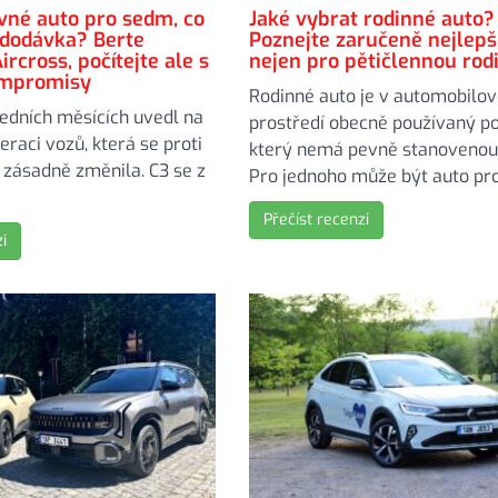
vné auto pro sedm, co
Jaké vybrat rodinné auto?
 dodávka? Berte
Poznejte zaručeně nejlepší
ircross, počítejte ale s
nejen pro pětičlennou rod
ompromisy
Rodinné auto je v automobilo
ledních měsících uvedl na
prostředí obecně používaný p
raci vozů, která se proti
který nemá pevně stanovenou 
zásadně změnila. C3 se z
Pro jednoho může být auto pro 
Přečíst recenzi
i