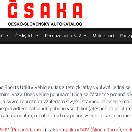
ně
Český trh
Recenze aut a SUV
Motorsport
Rady p
 Sports Utility Vehicle). Jak z této zkratky vyplývá, jedná se
ními vozy. Dnes velice populární třída se částečně prolíná s 
terá svým robustním vzhledem s vyšší stavbou karoserie mají
e pravidlem nabídnutí pohonu všech kol (alespoň za příplatek
le už neplatí, mnohé z nich už pohon všech kol ani nenabíze
 SUV
(
Renault Captur
), tak
kompaktní SUV
(
Škoda Karoq
),
vel