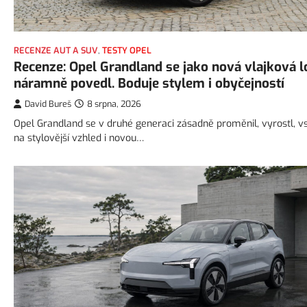
RECENZE AUT A SUV
,
TESTY OPEL
Recenze: Opel Grandland se jako nová vlajková l
náramně povedl. Boduje stylem i obyčejností
David Bureš
8 srpna, 2026
Opel Grandland se v druhé generaci zásadně proměnil, vyrostl, vs
na stylovější vzhled i novou…