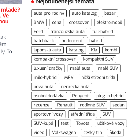
Nejoblíbenější témata
o mladé?
auta pro rodiny
auto katalog
bazar
. Ve
mnou
BMW
cena
crossover
elektromobil
Ford
francouzská auta
full-hybrid
tak
hatchback
hodnocení
hybrid
něm
japonská auta
katalog
Kia
kombi
y. To
kompaktní crossover
kompaktní SUV
luxusní značky
malá auta
malé SUV
mild-hybrid
MPV
nižší střední třída
nová auta
německá auta
osobní dodávka
Peugeot
plug-in hybrid
recenze
Renault
rodinné SUV
sedan
sportovní vozy
střední třída
SUV
SUV-kupé
test
Toyota
užitkové vozy
video
Volkswagen
český trh
Škoda