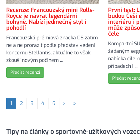
Recenze: Francouzský mini Rolls-
První test: 
Royce je návrat legendární
budou Češi 
bohyně. Nabízí jedinečný styl i
interiéru i 
pohodlí
může způsob
čele
Francouzská prémiová značka DS zatím
Kompaktní SU
ne a ne prorazit podle představ vedení
žádaným segm
koncernu Stellantis, aktuálně to však
nabídka čile r
zkouší novým počinem ...
případech i ...
Přečíst recenzi
Přečíst recenz
1
2
3
4
5
›
»
Tipy na články o sportovně-užitkových vozec