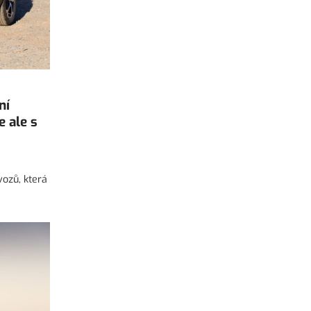
ní
e ale s
vozů, která