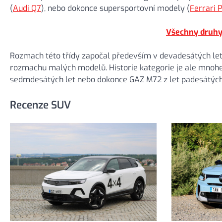
(
Audi Q7
), nebo dokonce supersportovní modely (
Ferrari 
Všechny druhy
Rozmach této třídy započal především v devadesátých let
rozmachu malých modelů. Historie kategorie je ale mnohe
sedmdesátých let nebo dokonce GAZ M72 z let padesátých
Recenze SUV