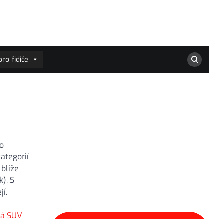
ro řidiče
 o
kategorií
 blíže
). S
jí.
ká SUV