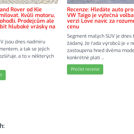
Land Rover od Kie
Recenze: Hledáte auto pr
milovat. Kvůli motoru,
VW Taigo je výtečná volba
pohodlí. Prodejcům ale
verzi Love navíc za rozu
it hluboké vrásky na
cenu
Segment malých SUV je dnes 
V jsou dnes nadmíru
žádaný, že řada výrobců je v 
entem, a tak se jejich
zastoupena hned dvěma model
ozšiřuje, a to v některých
konkrétně platí ...
Přečíst recenzi
i
h: