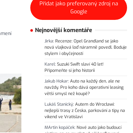
Přidat jako preferovaný zdroj na
Google
Nejnovější komentáře
namení
Jirka
:
Recenze: Opel Grandland se jako
nová vlajková loď náramně povedl. Boduje
stylem i obyčejností
Karel
:
Suzuki Swift slaví 40 let!
Připomeňte si jeho historii
Jakub Hokar
:
Auto na každý den, ale ne
navždy. Pro koho dává operativní leasing
větší smysl než koupě?
Lukáš Stanický
:
Autem do Wrocławi:
nejlepší trasy z Česka, parkování a tipy na
víkend ve Vratislavi
MArtin kopáček
:
Nové auto jako budoucí