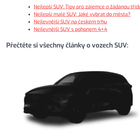
Nejlepší SUV: Tipy pro zájemce o žádanou tříd
Nejlepší malé SUV: Jaké vybrat do města?
Nejlevnější SUV na českém trhu
Nejlevnější SUV s pohonem 4×4
Přečtěte si všechny články o vozech SUV: