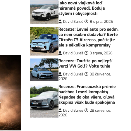
jako nová vlajková loď
náramně povedl. Boduje
stylem i obyčejností
David Bureš
8 srpna, 2026
Recenze: Levné auto pro sedm,
co není osobní dodávka? Berte
Citroën C3 Aircross, počítejte
ale s několika kompromisy
David Bureš
3 srpna, 2026
Recenze: Toužíte po nejlepší
verzi VW Golf? Volte tuhle
David Bureš
30 července,
2026
Recenze: Francouzská prémie
nadchne i mezi kompakty.
Nepadne do oka všem, cílová
skupina však bude spokojena
David Bureš
28 července,
2026