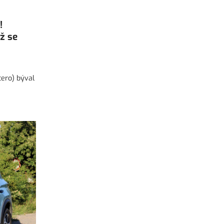
!
ž se
tero) býval