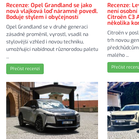
Recenze: Opel Grandland se jako
Recenze: Le
nová vlajková loď náramně povedl.
není osobní
Boduje stylem i obyčejností
Citroën C3 A
několika k
Opel Grandland se v druhé generaci
Citroën v pos
zásadně proměnil, vyrostl, vsadil na
trh novou gene
stylovější vzhled i novou techniku,
předchůdcům 
umožňující nabídnout různorodou paletu
malého ...
...
Přečíst recenz
Přečíst recenzi