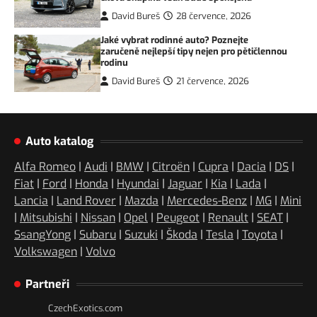
David Bureš
28 července, 2026
Jaké vybrat rodinné auto? Poznejte
zaručeně nejlepší tipy nejen pro pětičlennou
rodinu
David Bureš
21 července, 2026
Auto katalog
Alfa Romeo
|
Audi
|
BMW
|
Citroën
|
Cupra
|
Dacia
|
DS
|
Fiat
|
Ford
|
Honda
|
Hyundai
|
Jaguar
|
Kia
|
Lada
|
Lancia
|
Land Rover
|
Mazda
|
Mercedes-Benz
|
MG
|
Mini
|
Mitsubishi
|
Nissan
|
Opel
|
Peugeot
|
Renault
|
SEAT
|
SsangYong
|
Subaru
|
Suzuki
|
Škoda
|
Tesla
|
Toyota
|
Volkswagen
|
Volvo
Partneři
CzechExotics.com