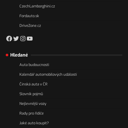
CzechLamborghini.cz
Fordauto.sk
DriveZone.cz
https://www.facebook.com/csakacz
Twitter
Instagram
YouTube
Hledané
Auta budoucnosti
Kalendář automobilových událostí
Čínská auta v ČR
Slovník pojmů
Nejlevnější vozy
Rady pro řidiče
Jaké auto koupit?