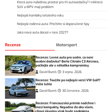
Která auta nabídnou prostor pro tři autosedačky? I některá
SUV a MPV mají problém
Nejlepší kombíky letošního roku
Nejlepší rodinná auta: Přečtěte si doporučené tipy
Jaká nová auta dorazí v roce 2027?
Recenze
Motorsport
Recenze: Levné auto pro sedm, co není
osobní dodávka? Berte Citroën C3 Aircross,
počítejte ale s několika kompromisy
David Bureš
3 srpna, 2026
Recenze: Toužíte po nejlepší verzi VW Golf?
Volte tuhle
David Bureš
30 července, 2026
Recenze: Francouzská prémie nadchne i
mezi kompakty. Nepadne do oka všem,
cílová skupina však bude spokojena