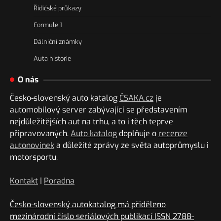
Řidičské průkazy
Formule 1
Dálniční známky
Auta historie
O nás
Česko-slovenský auto katalog
ČSAKA.cz
je
automobilový server zabývající se představením
nejdůležitějších aut na trhu, a to i těch teprve
připravovaných.
Auto katalog
doplňuje o
recenze
autonovinek
a důležité zprávy ze světa autoprůmyslu i
motorsportu.
Kontakt
|
Poradna
Česko-slovenský autokatalog má přiděleno
mezinárodní číslo seriálových publikací ISSN 2788-