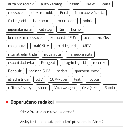
auta pro rodiny
auto katalog
bazar
BMW
cena
crossover
elektromobil
Ford
francouzská auta
full-hybrid
hatchback
hodnocení
hybrid
japonská auta
katalog
Kia
kombi
kompaktní crossover
kompaktní SUV
luxusní značky
malá auta
malé SUV
mild-hybrid
MPV
nižší střední třída
nová auta
německá auta
osobní dodávka
Peugeot
plug-in hybrid
recenze
Renault
rodinné SUV
sedan
sportovní vozy
střední třída
SUV
SUV-kupé
test
Toyota
užitkové vozy
video
Volkswagen
český trh
Škoda
Doporučeno redakcí
Kde v Praze zaparkovat zdarma?
Velký test: Jaká auta pohodlně převezou kočárek?