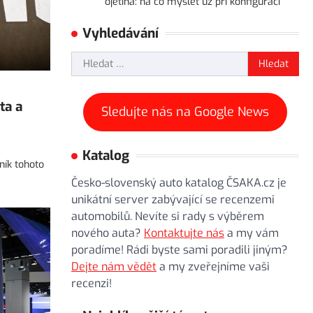
ojetina: na co myslet už při konfiguraci
Vyhledávání
Vyhledávání
ta a
Sledujte nás na Google News
Katalog
ník tohoto
Česko-slovenský auto katalog ČSAKA.cz je
unikátní server zabývající se recenzemi
automobilů. Nevíte si rady s výběrem
nového auta?
Kontaktujte nás
a my vám
poradíme! Rádi byste sami poradili jiným?
Dejte nám vědět
a my zveřejníme vaši
recenzi!