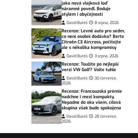
jako nová vlajková loď
náramně povedl. Boduje
stylem i obyčejností
David Bureš
8 srpna, 2026
Recenze: Levné auto pro sedm,
co není osobní dodávka? Berte
Citroën C3 Aircross, počítejte
ale s několika kompromisy
David Bureš
3 srpna, 2026
Recenze: Toužíte po nejlepší
verzi VW Golf? Volte tuhle
David Bureš
30 července,
2026
Recenze: Francouzská prémie
nadchne i mezi kompakty.
Nepadne do oka všem, cílová
skupina však bude spokojena
David Bureš
28 července,
2026