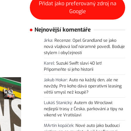
Přidat jako preferovaný zdroj na
Google
Nejnovější komentáře
Jirka
:
Recenze: Opel Grandland se jako
nová vlajková loď náramně povedl. Boduje
stylem i obyčejností
Karel
:
Suzuki Swift slaví 40 let!
Připomeňte si jeho historii
Jakub Hokar
:
Auto na každý den, ale ne
navždy. Pro koho dává operativní leasing
větší smysl než koupě?
Lukáš Stanický
:
Autem do Wrocławi:
nejlepší trasy z Česka, parkování a tipy na
víkend ve Vratislavi
MArtin kopáček
:
Nové auto jako budoucí