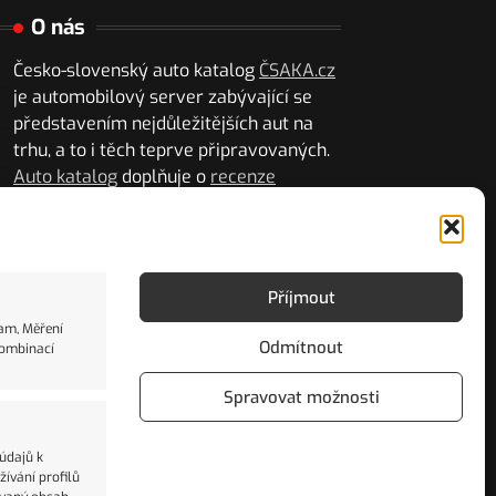
O nás
Česko-slovenský auto katalog
ČSAKA.cz
je automobilový server zabývající se
představením nejdůležitějších aut na
trhu, a to i těch teprve připravovaných.
Auto katalog
doplňuje o
recenze
autonovinek
a důležité zprávy ze světa
autoprůmyslu i motorsportu.
Kontakt
|
Poradna
Příjmout
lam, Měření
Česko-slovenský autokatalog má
Odmítnout
kombinací
přiděleno mezinárodní číslo seriálových
publikací ISSN 2788-0478.
Spravovat možnosti
 údajů k
ívání profilů