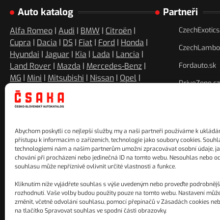
Auto katalog
Partneři
Alfa Romeo
|
Audi
|
BMW
|
Citroën
|
CzechExotic
Cupra
|
Dacia
|
DS
|
Fiat
|
Ford
|
Honda
|
CzechLambor
Hyundai
|
Jaguar
|
Kia
|
Lada
|
Lancia
|
Land Rover
|
Mazda
|
Mercedes-Benz
|
Fordauto.sk
MG
|
Mini
|
Mitsubishi
|
Nissan
|
Opel
|
DriveZone.cz
Peugeot
|
Renault
|
SEAT
|
SsangYong
|
Subaru
|
Suzuki
|
Škoda
|
Tesla
|
Toyota
|
https://ww
Twitter
Instag
YouT
Volkswagen
|
Volvo
Abychom poskytli co nejlepší služby, my a naši partneři používáme k ukládá
přístupu k informacím o zařízeních, technologie jako soubory cookies. Souhl
technologiemi nám a našim partnerům umožní zpracovávat osobní údaje, ja
chování při procházení nebo jedinečná ID na tomto webu. Nesouhlas nebo o
souhlasu může nepříznivě ovlivnit určité vlastnosti a funkce.
Kliknutím níže vyjádřete souhlas s výše uvedeným nebo proveďte podrobnějš
rozhodnutí. Vaše volby budou použity pouze na tomto webu. Nastavení může
změnit, včetně odvolání souhlasu, pomocí přepínačů v Zásadách cookies neb
na tlačítko Spravovat souhlas ve spodní části obrazovky.