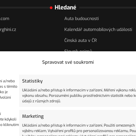
Hledané
s.com
Auta budoucnosti
ghini.cz
Kalendář automobilových událostí
Čínská auta v ČR
Slovník pojmů
Spravovat své soukromí
Nejlevnější vozy
w.facebook.com/csakacz
ram
ube
Rady pro řidiče
Statistiky
ní a/nebo
Jaké auto koupit?
as s těmito
Ukládání a/nebo přístup k informacím v zařízení, Měření výkonu rek
ko je
Řidičské průkazy
výkonu obsahu, Porozumění publiku prostřednictvím statistik nebo 
dvolání
údajů z různých zdrojů.
Formule 1
í
Marketing
Dálniční známky
te kdykoli
o kliknutím
Ukládání a/nebo přístup k informacím v zařízení, Použití omezených
Auta historie
výběru reklam, Vytváření profilů pro personalizovanou reklamu, Použ