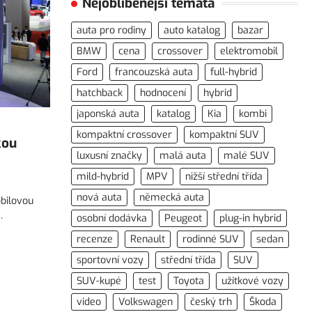
Nejoblíbenější témata
auta pro rodiny
auto katalog
bazar
BMW
cena
crossover
elektromobil
Ford
francouzská auta
full-hybrid
hatchback
hodnocení
hybrid
japonská auta
katalog
Kia
kombi
kompaktní crossover
kompaktní SUV
kou
luxusní značky
malá auta
malé SUV
mild-hybrid
MPV
nižší střední třída
nová auta
německá auta
obilovou
…
osobní dodávka
Peugeot
plug-in hybrid
recenze
Renault
rodinné SUV
sedan
sportovní vozy
střední třída
SUV
SUV-kupé
test
Toyota
užitkové vozy
video
Volkswagen
český trh
Škoda