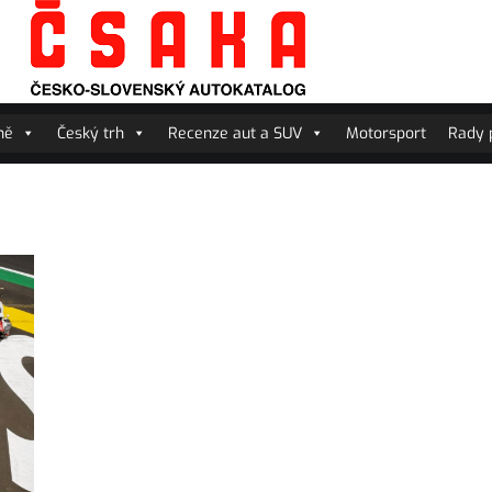
ně
Český trh
Recenze aut a SUV
Motorsport
Rady p