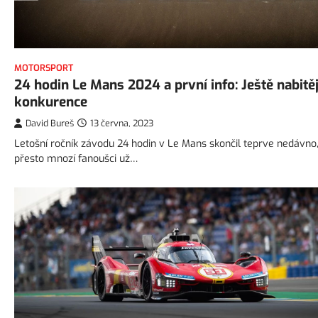
MOTORSPORT
24 hodin Le Mans 2024 a první info: Ještě nabitěj
konkurence
David Bureš
13 června, 2023
Letošní ročník závodu 24 hodin v Le Mans skončil teprve nedávno
přesto mnozí fanoušci už…