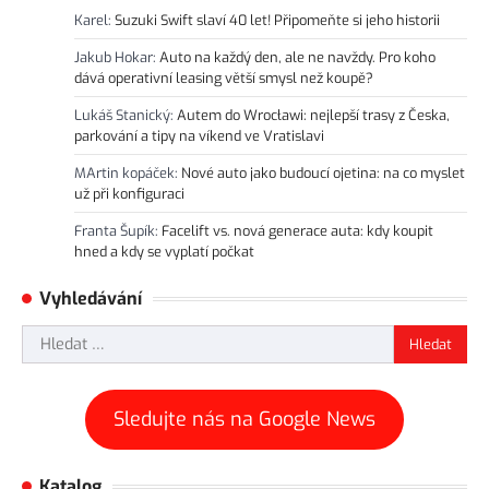
Karel
:
Suzuki Swift slaví 40 let! Připomeňte si jeho historii
Jakub Hokar
:
Auto na každý den, ale ne navždy. Pro koho
dává operativní leasing větší smysl než koupě?
Lukáš Stanický
:
Autem do Wrocławi: nejlepší trasy z Česka,
parkování a tipy na víkend ve Vratislavi
MArtin kopáček
:
Nové auto jako budoucí ojetina: na co myslet
už při konfiguraci
Franta Šupík
:
Facelift vs. nová generace auta: kdy koupit
hned a kdy se vyplatí počkat
Vyhledávání
Vyhledávání
Sledujte nás na Google News
Katalog