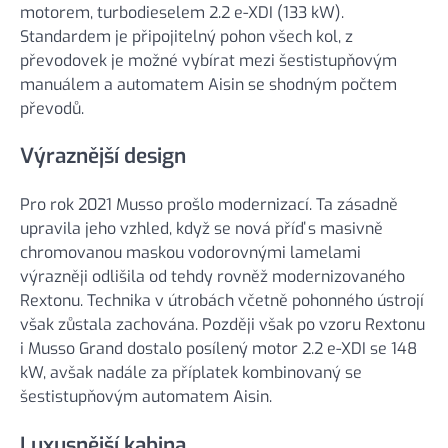
motorem, turbodieselem 2.2 e-XDI (133 kW).
Standardem je připojitelný pohon všech kol, z
převodovek je možné vybírat mezi šestistupňovým
manuálem a automatem Aisin se shodným počtem
převodů.
Výraznější design
Pro rok 2021 Musso prošlo modernizací. Ta zásadně
upravila jeho vzhled, když se nová příď s masivně
chromovanou maskou vodorovnými lamelami
výrazněji odlišila od tehdy rovněž modernizovaného
Rextonu. Technika v útrobách včetně pohonného ústrojí
však zůstala zachována. Později však po vzoru Rextonu
i Musso Grand dostalo posílený motor 2.2 e-XDI se 148
kW, avšak nadále za příplatek kombinovaný se
šestistupňovým automatem Aisin.
Luxusnější kabina