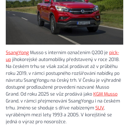
SsangYong
Musso s interním označením Q200 je
pick-
up
jihokorejské automobilky představený v roce 2018.
Na českém trhu se však začal prodávat až v průběhu
roku 2019, v rámci postupného rozšiřování nabídky po
návratu SsangYongu na český trh. V Česku je výhradně
dostupné prodloužené provedení nazvané Musso
Grand. Od roku 2025 se vůz prodává jako
KGM Musso
Grand, v rámci přejmenování SsangYongu i na českém
trhu. Jméno se shoduje s dříve nabízeným
SUV
,
vyráběným mezi lety 1993 a 2005. V korejštině se
jedná o výraz pro nosorožce.