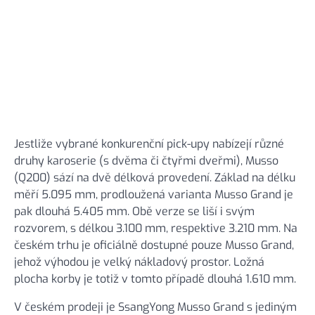
Jestliže vybrané konkurenční pick-upy nabízejí různé
druhy karoserie (s dvěma či čtyřmi dveřmi), Musso
(Q200) sází na dvě délková provedení. Základ na délku
měří 5.095 mm, prodloužená varianta Musso Grand je
pak dlouhá 5.405 mm. Obě verze se liší i svým
rozvorem, s délkou 3.100 mm, respektive 3.210 mm. Na
českém trhu je oficiálně dostupné pouze Musso Grand,
jehož výhodou je velký nákladový prostor. Ložná
plocha korby je totiž v tomto případě dlouhá 1.610 mm.
V českém prodeji je SsangYong Musso Grand s jediným