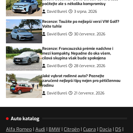
počítejte ale s několika kompromisy
David Bureš
3 srpna, 2026
Recenze: Toužíte po nejlepší verzi VW Golf?
Volte tuhle
David Bureš
30 července, 2026
Recenze: Francouzská prémie nadchne i
mezi kompakty. Nepadne do oka všem,
cílová skupina však bude spokojena
David Bureš
28 července, 2026
Jaké vybrat rodinné auto? Poznejte
zaručeně nejlepší tipy nejen pro pětičlennou
rodinu
David Bureš
21 července, 2026
Auto katalog
Alfa Romeo
|
Audi
|
BMW
|
Citroën
|
Cupra
|
Dacia
|
DS
|