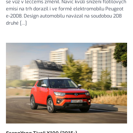
se vůz v lecčems změnil. Navíc kvůli snížení flotilových
emisí na trh dorazil i ve formě elektromobilu Peugeot
e-2008. Design automobilu navázal na soudobou 208
druhé […]
SsangYong Tivoli X100 (2015-)