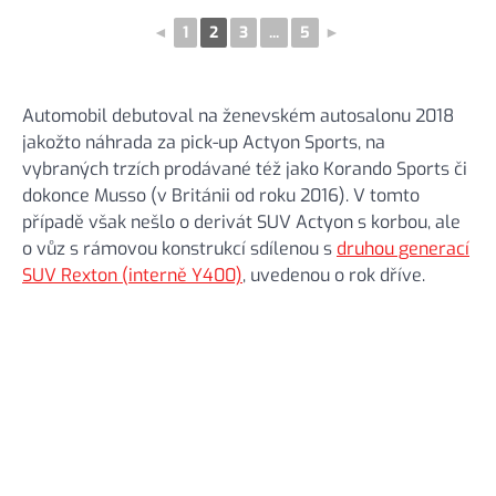
◄
1
2
3
...
5
►
Automobil debutoval na ženevském autosalonu 2018
jakožto náhrada za pick-up Actyon Sports, na
vybraných trzích prodávané též jako Korando Sports či
dokonce Musso (v Británii od roku 2016). V tomto
případě však nešlo o derivát SUV Actyon s korbou, ale
o vůz s rámovou konstrukcí sdílenou s
druhou generací
SUV Rexton (interně Y400)
, uvedenou o rok dříve.