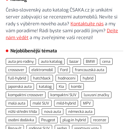
Česko-slovenský auto katalog ČSAKA.cz je unikátní
server zabývající se recenzemi automobilů. Nevíte si
rady s výběrem nového auta?
Kontaktujte nás
a my
vám poradíme! Rádi byste sami poradili jiným?
Dejte
nám vědět
a my zveřejníme vaši recenzi!
Nejoblíbenější témata
auta pro rodiny
auto katalog
bazar
BMW
cena
crossover
elektromobil
Ford
francouzská auta
full-hybrid
hatchback
hodnocení
hybrid
japonská auta
katalog
Kia
kombi
kompaktní crossover
kompaktní SUV
luxusní značky
malá auta
malé SUV
mild-hybrid
MPV
nižší střední třída
nová auta
německá auta
osobní dodávka
Peugeot
plug-in hybrid
recenze
Renault
rodinné SUV
sedan
sportovní vozy