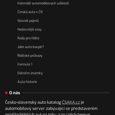
Kalendář automobilových událostí
Čínská auta v ČR
Slovník pojmů
Nejlevnější vozy
Rady pro řidiče
Jaké auto koupit?
Řidičské průkazy
Formule 1
Dálniční známky
Auta historie
O nás
Česko-slovenský auto katalog
ČSAKA.cz
je
automobilový server zabývající se představením
nejdůležitějších aut na trhu, a to i těch teprve