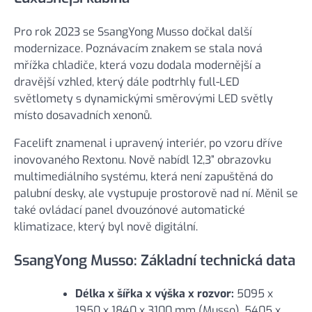
Pro rok 2023 se SsangYong Musso dočkal další
modernizace. Poznávacím znakem se stala nová
mřížka chladiče, která vozu dodala modernější a
dravější vzhled, který dále podtrhly full-LED
světlomety s dynamickými směrovými LED světly
místo dosavadních xenonů.
Facelift znamenal i upravený interiér, po vzoru dříve
inovovaného Rextonu. Nově nabídl 12,3” obrazovku
multimediálního systému, která není zapuštěná do
palubní desky, ale vystupuje prostorově nad ní. Měnil se
také ovládací panel dvouzónové automatické
klimatizace, který byl nově digitální.
SsangYong Musso: Základní technická data
Délka x šířka x výška x rozvor:
5095 x
1950 x 1840 x 3100 mm (Musso), 5405 x