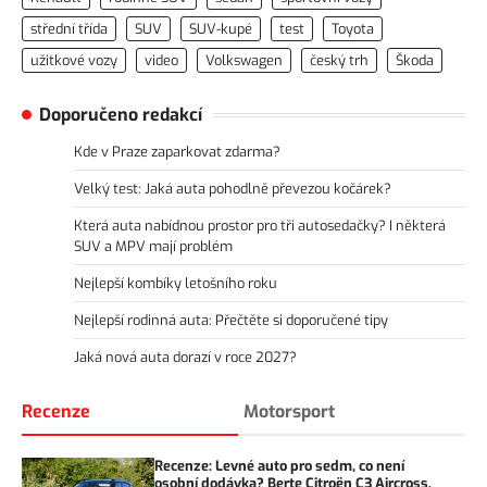
střední třída
SUV
SUV-kupé
test
Toyota
užitkové vozy
video
Volkswagen
český trh
Škoda
Doporučeno redakcí
Kde v Praze zaparkovat zdarma?
Velký test: Jaká auta pohodlně převezou kočárek?
Která auta nabídnou prostor pro tři autosedačky? I některá
SUV a MPV mají problém
Nejlepší kombíky letošního roku
Nejlepší rodinná auta: Přečtěte si doporučené tipy
Jaká nová auta dorazí v roce 2027?
Recenze
Motorsport
Recenze: Levné auto pro sedm, co není
osobní dodávka? Berte Citroën C3 Aircross,