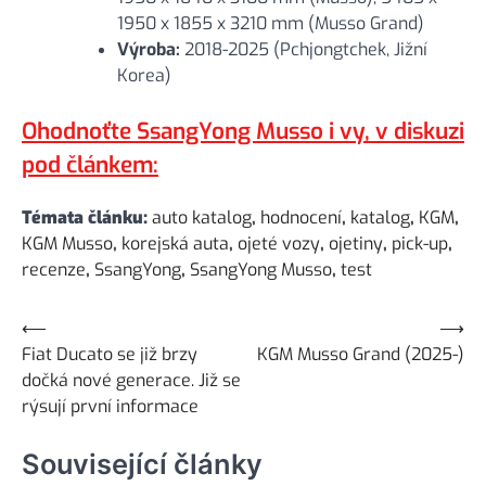
1950 x 1855 x 3210 mm (Musso Grand)
Výroba:
2018-2025 (Pchjongtchek, Jižní
Korea)
Ohodnoťte SsangYong Musso i vy, v diskuzi
pod článkem:
Témata článku:
auto katalog
,
hodnocení
,
katalog
,
KGM
,
KGM Musso
,
korejská auta
,
ojeté vozy
,
ojetiny
,
pick-up
,
recenze
,
SsangYong
,
SsangYong Musso
,
test
Navigace
⟵
⟶
Fiat Ducato se již brzy
KGM Musso Grand (2025-)
pro
dočká nové generace. Již se
příspěvek
rýsují první informace
Související články