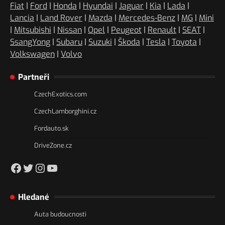
Fiat
|
Ford
|
Honda
|
Hyundai
|
Jaguar
|
Kia
|
Lada
|
Lancia
|
Land Rover
|
Mazda
|
Mercedes-Benz
|
MG
|
Mini
|
Mitsubishi
|
Nissan
|
Opel
|
Peugeot
|
Renault
|
SEAT
|
SsangYong
|
Subaru
|
Suzuki
|
Škoda
|
Tesla
|
Toyota
|
Volkswagen
|
Volvo
Partneři
CzechExotics.com
CzechLamborghini.cz
Fordauto.sk
DriveZone.cz
https://www.facebook.com/csakacz
Twitter
Instagram
YouTube
Hledané
Auta budoucnosti