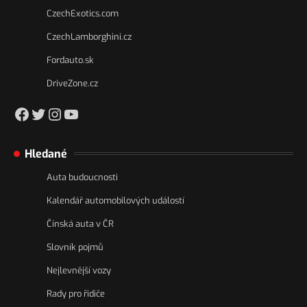
CzechExotics.com
CzechLamborghini.cz
Fordauto.sk
DriveZone.cz
https://www.facebook.com/csakacz
Twitter
Instagram
YouTube
Hledané
Auta budoucnosti
Kalendář automobilových událostí
Čínská auta v ČR
Slovník pojmů
Nejlevnější vozy
Rady pro řidiče