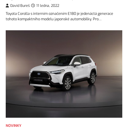
David Bureš
11 ledna, 2022
Toyota Corolla s interním označením E180 je jedenáctá generace
tohoto kompaktního modelu japonské automobilky. Pro…
NOVINKY