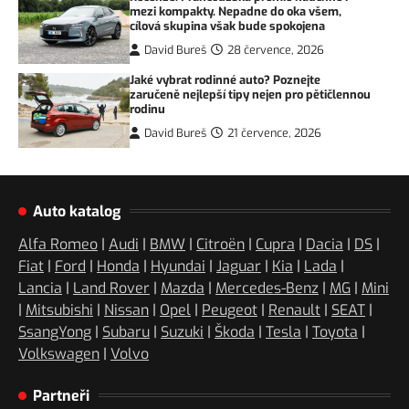
mezi kompakty. Nepadne do oka všem,
cílová skupina však bude spokojena
David Bureš
28 července, 2026
Jaké vybrat rodinné auto? Poznejte
zaručeně nejlepší tipy nejen pro pětičlennou
rodinu
David Bureš
21 července, 2026
Auto katalog
Alfa Romeo
|
Audi
|
BMW
|
Citroën
|
Cupra
|
Dacia
|
DS
|
Fiat
|
Ford
|
Honda
|
Hyundai
|
Jaguar
|
Kia
|
Lada
|
Lancia
|
Land Rover
|
Mazda
|
Mercedes-Benz
|
MG
|
Mini
|
Mitsubishi
|
Nissan
|
Opel
|
Peugeot
|
Renault
|
SEAT
|
SsangYong
|
Subaru
|
Suzuki
|
Škoda
|
Tesla
|
Toyota
|
Volkswagen
|
Volvo
Partneři