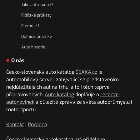
Jaké auto koupit?
Řidičské průkazy
Formule 1
Dálniční známky
Auta historie
O nás
Česko-slovenský auto katalog
ČSAKA.cz
je
automobilový server zabývající se představením
nejdůležitějších aut na trhu, a to i těch teprve
připravovaných.
Auto katalog
doplňuje o
recenze
autonovinek
a důležité zprávy ze světa autoprůmyslu i
motorsportu.
Kontakt
|
Poradna
Česko-slovenský autokatalog má přiděleno