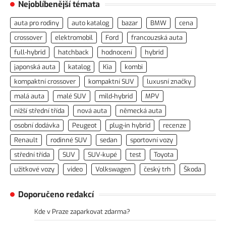
Nejoblíbenější témata
auta pro rodiny
auto katalog
bazar
BMW
cena
crossover
elektromobil
Ford
francouzská auta
full-hybrid
hatchback
hodnocení
hybrid
japonská auta
katalog
Kia
kombi
kompaktní crossover
kompaktní SUV
luxusní značky
malá auta
malé SUV
mild-hybrid
MPV
nižší střední třída
nová auta
německá auta
osobní dodávka
Peugeot
plug-in hybrid
recenze
Renault
rodinné SUV
sedan
sportovní vozy
střední třída
SUV
SUV-kupé
test
Toyota
užitkové vozy
video
Volkswagen
český trh
Škoda
Doporučeno redakcí
Kde v Praze zaparkovat zdarma?