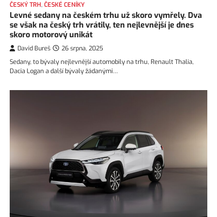
ČESKÝ TRH
,
ČESKÉ CENÍKY
Levné sedany na českém trhu už skoro vymřely. Dva
se však na český trh vrátily, ten nejlevnější je dnes
skoro motorový unikát
David Bureš
26 srpna, 2025
Sedany, to bývaly nejlevnější automobily na trhu, Renault Thalia,
Dacia Logan a další bývaly žádanými…