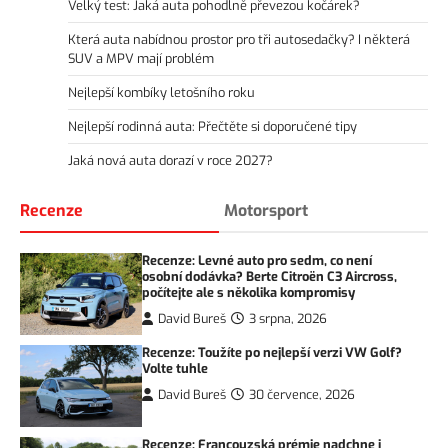
Velký test: Jaká auta pohodlně převezou kočárek?
Která auta nabídnou prostor pro tři autosedačky? I některá
SUV a MPV mají problém
Nejlepší kombíky letošního roku
Nejlepší rodinná auta: Přečtěte si doporučené tipy
Jaká nová auta dorazí v roce 2027?
Recenze
Motorsport
Recenze: Levné auto pro sedm, co není
osobní dodávka? Berte Citroën C3 Aircross,
počítejte ale s několika kompromisy
David Bureš
3 srpna, 2026
Recenze: Toužíte po nejlepší verzi VW Golf?
Volte tuhle
David Bureš
30 července, 2026
Recenze: Francouzská prémie nadchne i