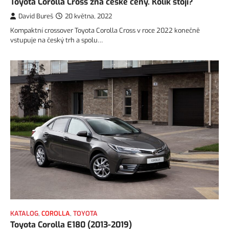
Toyota Corolla Cross zná české ceny. Kolik stojí?
David Bureš
20 května, 2022
Kompaktní crossover Toyota Corolla Cross v roce 2022 konečně
vstupuje na český trh a spolu…
KATALOG
,
COROLLA
,
TOYOTA
Toyota Corolla E180 (2013-2019)