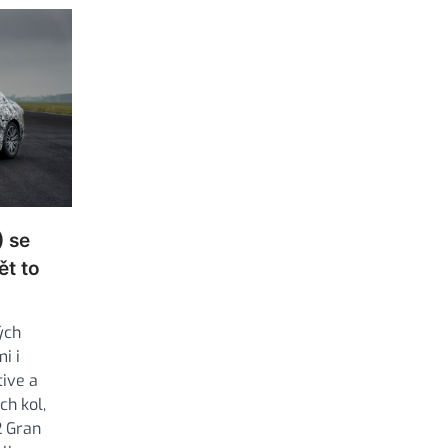
 se
ět to
ých
i i
tive a
h kol,
2 Gran