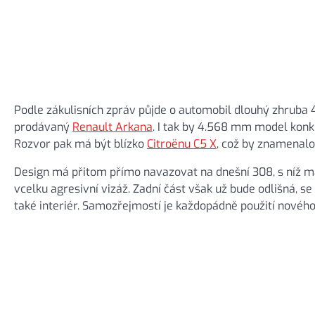
Podle zákulisních zpráv půjde o automobil dlouhý zhruba 4
prodávaný
Renault Arkana
. I tak by 4.568 mm model konk
Rozvor pak má být blízko
Citroënu C5 X
, což by znamenalo
Design má přitom přímo navazovat na dnešní 308, s níž m
vcelku agresivní vizáž. Zadní část však už bude odlišná,
také interiér. Samozřejmostí je každopádně použití novéh