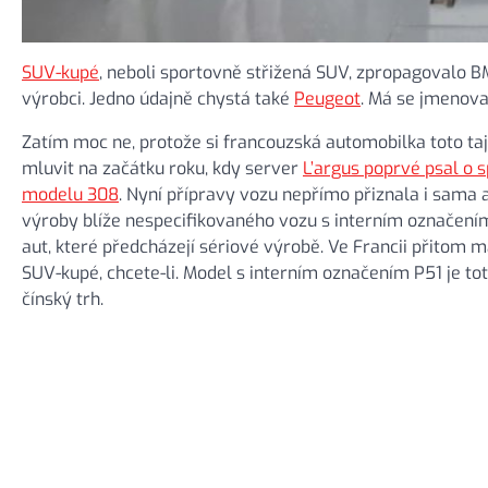
SUV-kupé
, neboli sportovně střižená SUV, zpropagovalo 
výrobci. Jedno údajně chystá také
Peugeot
. Má se jmenova
Zatím moc ne, protože si francouzská automobilka toto ta
mluvit na začátku roku, kdy server
L’argus poprvé psal o 
modelu 308
. Nyní přípravy vozu nepřímo přiznala i sama 
výroby blíže nespecifikovaného vozu s interním označením
aut, které předcházejí sériové výrobě. Ve Francii přitom m
SUV-kupé, chcete-li. Model s interním označením P51 je t
čínský trh.