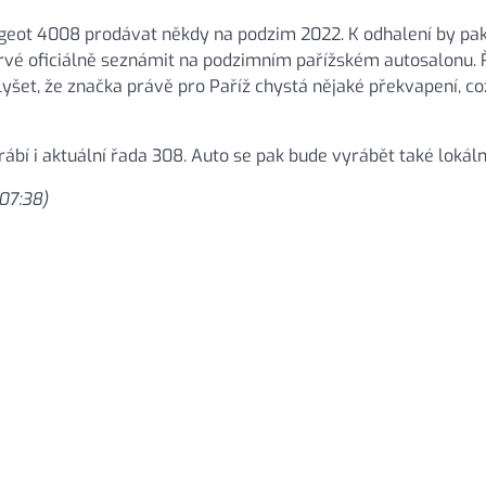
ugeot 4008 prodávat někdy na podzim 2022. K odhalení by pa
prvé oficiálně seznámit na podzimním pařížském autosalonu. 
yšet, že značka právě pro Paříž chystá nějaké překvapení, co
ábí i aktuální řada 308. Auto se pak bude vyrábět také lokálně
 07:38)