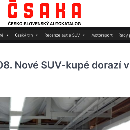
ně
Český trh
Recenze aut a SUV
Motorsport
Rady p
8. Nové SUV-kupé dorazí v