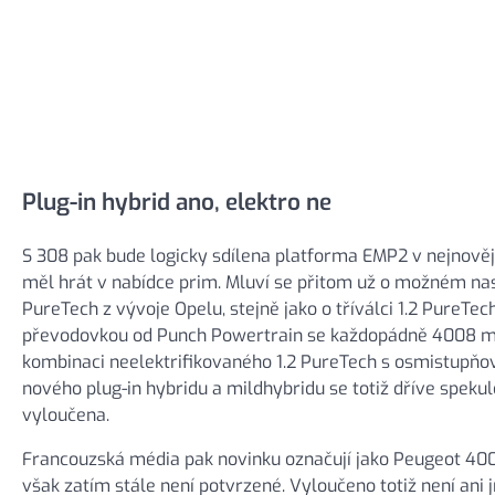
Plug-in hybrid ano, elektro ne
S 308 pak bude logicky sdílena platforma EMP2 v nejnovějš
měl hrát v nabídce prim. Mluví se přitom už o možném nas
PureTech z vývoje Opelu, stejně jako o tříválci 1.2 PureT
převodovkou od Punch Powertrain se každopádně 4008 mož
kombinaci neelektrifikovaného 1.2 PureTech s osmistup
nového plug-in hybridu a mildhybridu se totiž dříve spekulo
vyloučena.
Francouzská média pak novinku označují jako Peugeot 400
však zatím stále není potvrzené. Vyloučeno totiž není ani