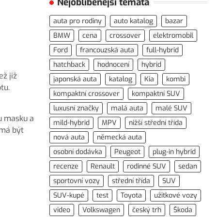
Nejoblíbenější témata
auta pro rodiny
auto katalog
bazar
BMW
cena
crossover
elektromobil
Ford
francouzská auta
full-hybrid
hatchback
hodnocení
hybrid
ž již
japonská auta
katalog
Kia
kombi
tu.
kompaktní crossover
kompaktní SUV
luxusní značky
malá auta
malé SUV
ou masku a
mild-hybrid
MPV
nižší střední třída
 má být
nová auta
německá auta
osobní dodávka
Peugeot
plug-in hybrid
recenze
Renault
rodinné SUV
sedan
sportovní vozy
střední třída
SUV
SUV-kupé
test
Toyota
užitkové vozy
video
Volkswagen
český trh
Škoda