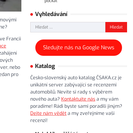
počkat
Vyhledávání
eamovými
Vyhledávání
íme?
ve Francii
ace
Sledujte nás na Google News
zahájení
iových
Katalog
over, nebo
sedan pro
Česko-slovenský auto katalog ČSAKA.cz je
unikátní server zabývající se recenzemi
automobilů. Nevíte si rady s výběrem
nového auta?
Kontaktujte nás
a my vám
poradíme! Rádi byste sami poradili jiným?
Dejte nám vědět
a my zveřejníme vaši
recenzi!