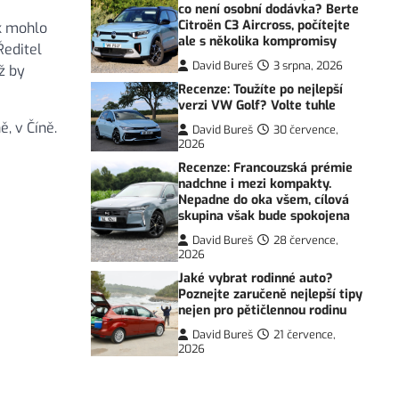
co není osobní dodávka? Berte
Citroën C3 Aircross, počítejte
k mohlo
ale s několika kompromisy
Ředitel
David Bureš
3 srpna, 2026
ž by
Recenze: Toužíte po nejlepší
verzi VW Golf? Volte tuhle
, v Číně.
David Bureš
30 července,
2026
Recenze: Francouzská prémie
nadchne i mezi kompakty.
Nepadne do oka všem, cílová
skupina však bude spokojena
David Bureš
28 července,
2026
Jaké vybrat rodinné auto?
Poznejte zaručeně nejlepší tipy
nejen pro pětičlennou rodinu
David Bureš
21 července,
2026