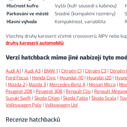
Hlučnost kufru
Vyšší (kufr sousedí s kabinou)
N
Parkování ve městě
Snadné (kompaktní rozměry)
Hlavní výhoda
Kompaktnost, variabilita
R
Všechny druhy karoserií včetně crossoverů, MPV nebo ku
druhy karoserií automobilů
.
Verzi hatchback mimo jiné nabízejí tyto mod
Audi A1
|
Audi A3
|
BMW 1
|
Citroën C1
|
Citroën C3
|
Citroën 
Ford Focus
|
Honda Civic
|
Hyundai i10
|
Hyundai i20
|
Hyund
|
Mazda 2
|
Mazda 3
|
Mercedes-Benz A
|
Nissan Micra
|
Nis
Peugeot 208
|
Peugeot 308
|
Renault Clio
|
Renault Mégan
Suzuki Swift
|
Škoda Citigo
|
Škoda Fabia
|
Škoda Scala
|
Toy
Volkswagen Polo
|
Volkswagen Up!
Recenze hatchbacků