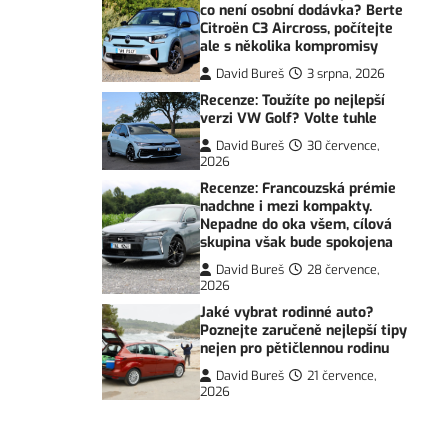
co není osobní dodávka? Berte
Citroën C3 Aircross, počítejte
ale s několika kompromisy
David Bureš
3 srpna, 2026
Recenze: Toužíte po nejlepší
verzi VW Golf? Volte tuhle
David Bureš
30 července,
2026
Recenze: Francouzská prémie
nadchne i mezi kompakty.
Nepadne do oka všem, cílová
skupina však bude spokojena
David Bureš
28 července,
2026
Jaké vybrat rodinné auto?
Poznejte zaručeně nejlepší tipy
nejen pro pětičlennou rodinu
David Bureš
21 července,
2026