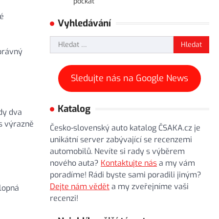
počkat
vé
Vyhledávání
Vyhledávání
správný
Sledujte nás na Google News
Katalog
dy dva
 s výrazně
Česko-slovenský auto katalog ČSAKA.cz je
unikátní server zabývající se recenzemi
automobilů. Nevíte si rady s výběrem
nového auta?
Kontaktujte nás
a my vám
á
poradíme! Rádi byste sami poradili jiným?
Dejte nám vědět
a my zveřejníme vaši
klopná
recenzi!