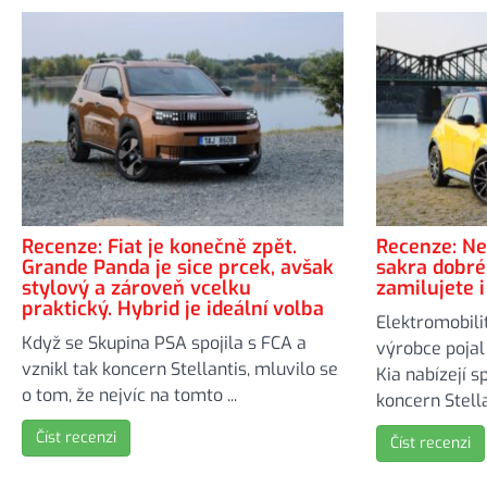
Recenze: Fiat je konečně zpět.
Recenze: Nej
Grande Panda je sice prcek, avšak
sakra dobré.
stylový a zároveň vcelku
zamilujete i
praktický. Hybrid je ideální volba
Elektromobilit
Když se Skupina PSA spojila s FCA a
výrobce pojal
vznikl tak koncern Stellantis, mluvilo se
Kia nabízejí s
o tom, že nejvíc na tomto ...
koncern Stellan
Číst recenzi
Číst recenzi