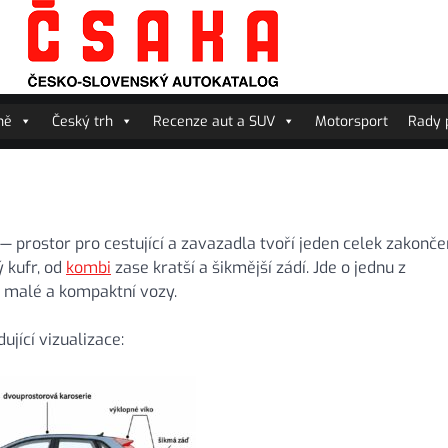
ně
Český trh
Recenze aut a SUV
Motorsport
Rady p
— prostor pro cestující a zavazadla tvoří jeden celek zakonč
 kufr, od
kombi
zase kratší a šikmější zádí. Jde o jednu z
o malé a kompaktní vozy.
jící vizualizace: