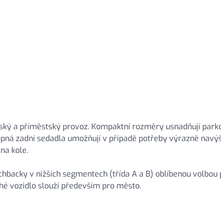
tský a příměstský provoz. Kompaktní rozměry usnadňují parko
lopná zadní sedadla umožňují v případě potřeby výrazně navý
na kole.
hbacky v nižších segmentech (třída A a B) oblíbenou volbou 
uhé vozidlo slouží především pro město.