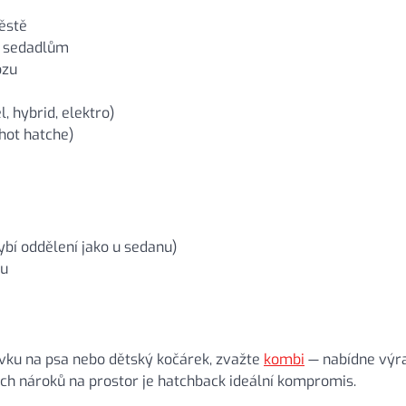
ěstě
m sedadlům
ozu
, hybrid, elektro)
(hot hatche)
ybí oddělení jako u sedanu)
du
avku na psa nebo dětský kočárek, zvažte
kombi
— nabídne výra
ch nároků na prostor je hatchback ideální kompromis.