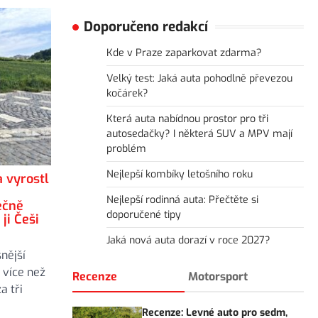
Doporučeno redakcí
Kde v Praze zaparkovat zdarma?
Velký test: Jaká auta pohodlně převezou
kočárek?
Která auta nabídnou prostor pro tři
autosedačky? I některá SUV a MPV mají
problém
Nejlepší kombíky letošního roku
a vyrostl
i
Nejlepší rodinná auta: Přečtěte si
ečně
doporučené tipy
ji Češi
Jaká nová auta dorazí v roce 2027?
nější
 více než
Recenze
Motorsport
a tři
Recenze: Levné auto pro sedm,