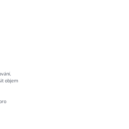
vání,
šit objem
pro