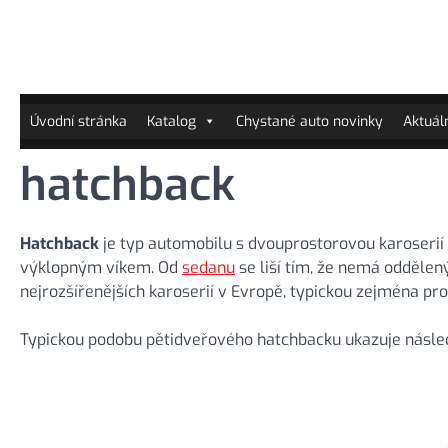
Skip
to
content
Úvodní stránka
Katalog
Chystané auto novinky
Aktuál
hatchback
Hatchback
je typ automobilu s dvouprostorovou karoserií 
výklopným víkem. Od
sedanu
se liší tím, že nemá oddělený
nejrozšířenějších karoserií v Evropě, typickou zejména pr
Typickou podobu pětidveřového hatchbacku ukazuje následu