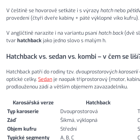
V češtině se hovorově setkáte i s výrazy
hatch
nebo
pětid
provedení (čtyři dveře kabiny + páté výklopné víko kufru)
V angličtině narazíte i na variantu psaní
hatch back
(dvě s
tvar
hatchback
jako jedno slovo s malým h.
Hatchback vs. sedan vs. kombi – v čem se liší
Hatchback patří do rodiny tzv.
dvouprostorových karoserií
—
optické celky.
Sedan
je naopak tříprostorový (motor, kabin
prodlouženou zádí a větším objemem zavazadelníku.
Karosářská verze
Hatchback
Typ karoserie
Dvouprostorová
T
Záď
Šikmá, výklopná
O
Objem kufru
Střední
S
Typické segmenty
A, B, C
C