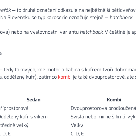
veřák
— to druhé označení odkazuje na nejběžnější pětidveřo
. Na Slovensku se typ karoserie označuje stejně —
hatchback
.
lova) nebo na výslovnostní variantu
hetchback
. V češtině je 
?
 tedy takových, kde motor a kabina s kufrem tvoří dohroma
a, oddělený kufr), zatímco
kombi
je také dvouprostorové, ale
Sedan
Kombi
říprostorová
Dvouprostorová prodloužen
ddělený kufr s víkem
Svislá nebo mírně šikmá, vý
tředně velký
Velký
, D, E
C, D, E