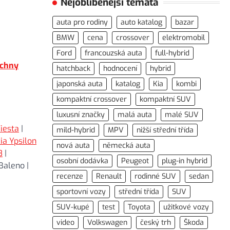
Nejoblíbenější témata
auta pro rodiny
auto katalog
bazar
BMW
cena
crossover
elektromobil
Ford
francouzská auta
full-hybrid
chny
hatchback
hodnocení
hybrid
japonská auta
katalog
Kia
kombi
kompaktní crossover
kompaktní SUV
luxusní značky
malá auta
malé SUV
iesta
|
mild-hybrid
MPV
nižší střední třída
ia Ypsilon
nová auta
německá auta
8
|
osobní dodávka
Peugeot
plug-in hybrid
Baleno |
recenze
Renault
rodinné SUV
sedan
sportovní vozy
střední třída
SUV
SUV-kupé
test
Toyota
užitkové vozy
video
Volkswagen
český trh
Škoda