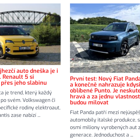
hezčí auto dneška je i
 Renault 5 si
První test: Nový Fiat Pand
 přes jeho slabinu
a konečně nahrazuje kdys
oblíbené Punto. Je neskut
a je trend, který každý
hravá a za jednu vlastnost 
 po svém. Volkswagen či
budou milovat
pecifické rodiny elektroaut,
Fiat Panda patří mezi nejúspěš
tis zase nabízí ...
automobily italské produkce, s
osmi miliony vyrobených aut z
generace. Jednoduchost a ...