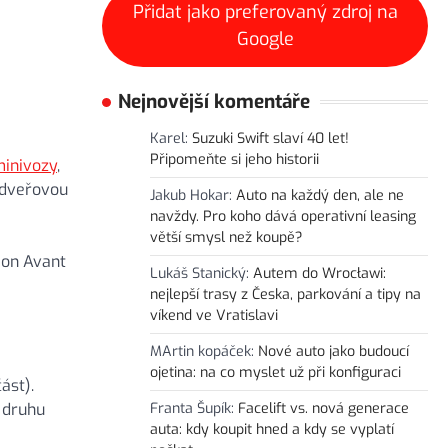
Přidat jako preferovaný zdroj na
Google
Nejnovější komentáře
Karel
:
Suzuki Swift slaví 40 let!
Připomeňte si jeho historii
inivozy
,
idveřovou
Jakub Hokar
:
Auto na každý den, ale ne
navždy. Pro koho dává operativní leasing
větší smysl než koupě?
tion Avant
Lukáš Stanický
:
Autem do Wrocławi:
nejlepší trasy z Česka, parkování a tipy na
víkend ve Vratislavi
MArtin kopáček
:
Nové auto jako budoucí
ojetina: na co myslet už při konfiguraci
ást).
 druhu
Franta Šupík
:
Facelift vs. nová generace
auta: kdy koupit hned a kdy se vyplatí