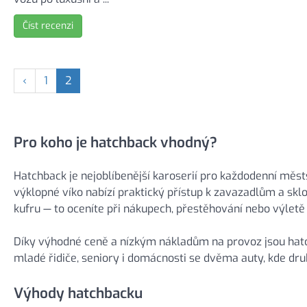
Číst recenzi
‹
1
2
Pro koho je hatchback vhodný?
Hatchback je nejoblíbenější karoserií pro každodenní měs
výklopné víko nabízí praktický přístup k zavazadlům a sk
kufru — to oceníte při nákupech, přestěhování nebo výletě 
Díky výhodné ceně a nízkým nákladům na provoz jsou hatc
mladé řidiče, seniory i domácnosti se dvěma auty, kde dr
Výhody hatchbacku