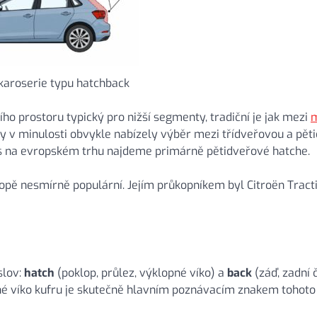
 karoserie typu hatchback
ho prostoru typický pro nižší segmenty, tradiční je jak mezi
m
y v minulosti obvykle nabízely výběr mezi třídveřovou a pět
nes na evropském trhu najdeme primárně pětidveřové hatche.
Evropě nesmírně populární. Jejím průkopníkem byl Citroën Trac
slov:
hatch
(poklop, průlez, výklopné víko) a
back
(záď, zadní č
pné víko kufru je skutečně hlavním poznávacím znakem tohoto