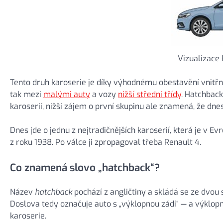
Vizualizace
Tento druh karoserie je díky výhodnému obestavění vnitřní
tak mezi
malými auty
a vozy
nižší střední třídy
. Hatchback
karoserií, nižší zájem o první skupinu ale znamená, že d
Dnes jde o jednu z nejtradičnějších karoserií, která je v 
z roku 1938. Po válce ji zpropagoval třeba Renault 4.
Co znamená slovo „hatchback“?
Název
hatchback
pochází z angličtiny a skládá se ze dvou 
Doslova tedy označuje auto s „výklopnou zádí“ — a výklo
karoserie.