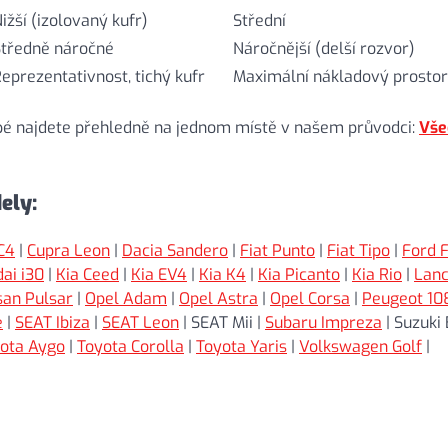
ižší (izolovaný kufr)
Střední
Středně náročné
Náročnější (delší rozvor)
eprezentativnost, tichý kufr
Maximální nákladový prostor
pé najdete přehledně na jednom místě v našem průvodci:
Vše
ely:
C4
|
Cupra Leon
|
Dacia Sandero
|
Fiat Punto
|
Fiat Tipo
|
Ford F
ai i30
|
Kia Ceed
|
Kia EV4
|
Kia K4
|
Kia Picanto
|
Kia Rio
|
Lanc
san Pulsar
|
Opel Adam
|
Opel Astra
|
Opel Corsa
|
Peugeot 10
e
|
SEAT Ibiza
|
SEAT Leon
| SEAT Mii |
Subaru Impreza
| Suzuki 
ota Aygo
|
Toyota Corolla
|
Toyota Yaris
|
Volkswagen Golf
|